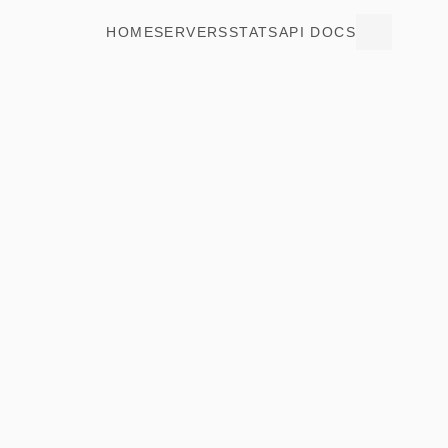
HOME
SERVERS
STATS
API DOCS