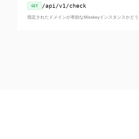
/api/v1/check
GET
指定されたドメインが有効なMisskeyインスタンスかど
02
Base URL