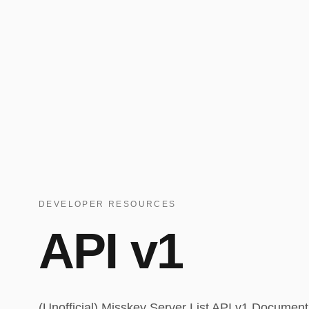
DEVELOPER RESOURCES
API v1
(Unofficial) Misskey Server List API v1 Document